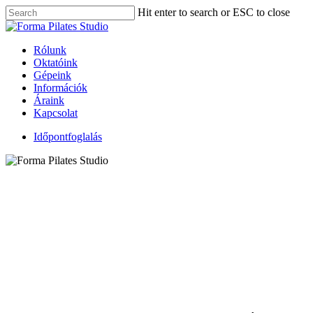
Skip
Hit enter to search or ESC to close
to
Close
main
Search
content
Menu
Rólunk
Oktatóink
Gépeink
Információk
Áraink
Kapcsolat
Időpontfoglalás