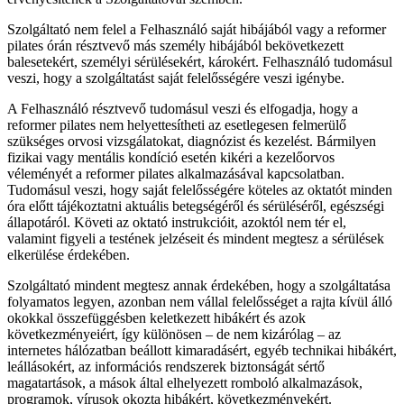
Szolgáltató nem felel a Felhasználó saját hibájából vagy a reformer
pilates órán résztvevő más személy hibájából bekövetkezett
balesetekért, személyi sérülésekért, károkért. Felhasználó tudomásul
veszi, hogy a szolgáltatást saját felelősségére veszi igénybe.
A Felhasználó résztvevő tudomásul veszi és elfogadja, hogy a
reformer pilates nem helyettesítheti az esetlegesen felmerülő
szükséges orvosi vizsgálatokat, diagnózist és kezelést. Bármilyen
fizikai vagy mentális kondíció esetén kikéri a kezelőorvos
véleményét a reformer pilates alkalmazásával kapcsolatban.
Tudomásul veszi, hogy saját felelősségére köteles az oktatót minden
óra előtt tájékoztatni aktuális betegségéről és sérüléséről, egészségi
állapotáról. Követi az oktató instrukcióit, azoktól nem tér el,
valamint figyeli a testének jelzéseit és mindent megtesz a sérülések
elkerülése érdekében.
Szolgáltató mindent megtesz annak érdekében, hogy a szolgáltatása
folyamatos legyen, azonban nem vállal felelősséget a rajta kívül álló
okokkal összefüggésben keletkezett hibákért és azok
következményeiért, így különösen – de nem kizárólag – az
internetes hálózatban beállott kimaradásért, egyéb technikai hibákért,
leállásokért, az információs rendszerek biztonságát sértő
magatartások, a mások által elhelyezett romboló alkalmazások,
programok, vírusok okozta hibákért, következményekért.