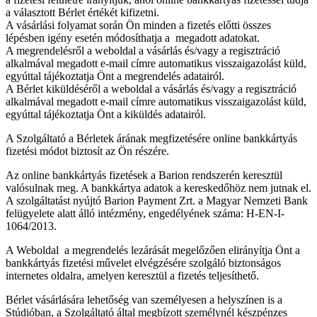
a választott Bérlet értékét kifizetni.
A vásárlási folyamat során Ön minden a fizetés előtti összes
lépésben igény esetén módosíthatja a megadott adatokat.
A megrendelésről a weboldal a vásárlás és/vagy a regisztráció
alkalmával megadott e-mail címre automatikus visszaigazolást küld,
egyúttal tájékoztatja Önt a megrendelés adatairól.
A Bérlet kiküldéséről a weboldal a vásárlás és/vagy a regisztráció
alkalmával megadott e-mail címre automatikus visszaigazolást küld,
egyúttal tájékoztatja Önt a kiküldés adatairól.
A Szolgáltató a Bérletek árának megfizetésére online bankkártyás
fizetési módot biztosít az Ön részére.
Az online bankkártyás fizetések a Barion rendszerén keresztül
valósulnak meg. A bankkártya adatok a kereskedőhöz nem jutnak el.
A szolgáltatást nyújtó Barion Payment Zrt. a Magyar Nemzeti Bank
felügyelete alatt álló intézmény, engedélyének száma: H-EN-I-
1064/2013.
A Weboldal a megrendelés lezárását megelőzően elirányítja Önt a
bankkártyás fizetési művelet elvégzésére szolgáló biztonságos
internetes oldalra, amelyen keresztül a fizetés teljesíthető.
Bérlet vásárlására lehetőség van személyesen a helyszínen is a
Stúdióban, a Szolgáltató által megbízott személynél készpénzes