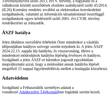
Törvénykönyvről szóló 2013. évi V. törvény, a fogyasztó és a
vállalkozás közötti szerződések részletes szabályairól szóló 45/2014.
(II.26) Kormány rendelet, továbbá az elektronikus kereskedelmi
szolgáltatások, valamint az információs társadalommal összefüggő
szolgáltatások egyes kérdéseiről szóló 2001. évi CVIII. törvény
rendelkezései az irányadók.
ÁSZF hatálya
Jelen általános szerződési feltételek Önre mindenkor a vásárlás
időpontjában hatályos szövege szerint terjednek ki. A jelen ÁSZF
2024.22.15. napján lép hatályba, és visszavonásig, illetve a
mindenkori módosítások hatályba lépéséig érvényes és hatályos.
Szolgáltató a jelen ÁSZF-et bármikor jogosult egyoldalúan
megváltoztatni azzal, hogy a módosítást annak hatályba lépését
megelőző 15 nappal figyelemfelhívás mellett a honlapján közzéteszi.
Adatvédelem
Szolgáltató a Felhasználók személyes adatait a
vonatkozó
Adatkezelési Tájékoztató
ban foglaltak szerint kezeli.