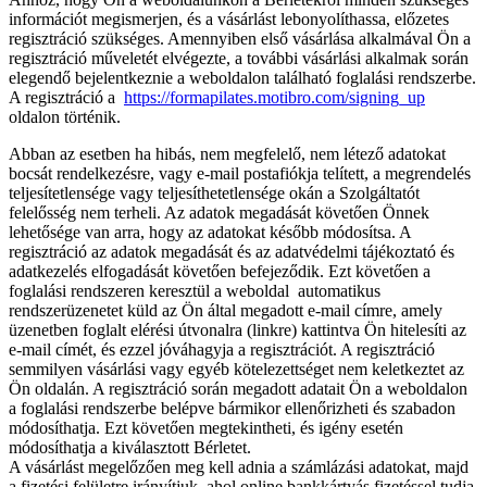
információt megismerjen, és a vásárlást lebonyolíthassa, előzetes
regisztráció szükséges. Amennyiben első vásárlása alkalmával Ön a
regisztráció műveletét elvégezte, a további vásárlási alkalmak során
elegendő bejelentkeznie a weboldalon található foglalási rendszerbe.
A regisztráció a
https://formapilates.motibro.com/signing_up
oldalon történik.
Abban az esetben ha hibás, nem megfelelő, nem létező adatokat
bocsát rendelkezésre, vagy e-mail postafiókja telített, a megrendelés
teljesítetlensége vagy teljesíthetetlensége okán a Szolgáltatót
felelősség nem terheli. Az adatok megadását követően Önnek
lehetősége van arra, hogy az adatokat később módosítsa. A
regisztráció az adatok megadását és az adatvédelmi tájékoztató és
adatkezelés elfogadását követően befejeződik. Ezt követően a
foglalási rendszeren keresztül a weboldal automatikus
rendszerüzenetet küld az Ön által megadott e-mail címre, amely
üzenetben foglalt elérési útvonalra (linkre) kattintva Ön hitelesíti az
e-mail címét, és ezzel jóváhagyja a regisztrációt. A regisztráció
semmilyen vásárlási vagy egyéb kötelezettséget nem keletkeztet az
Ön oldalán. A regisztráció során megadott adatait Ön a weboldalon
a foglalási rendszerbe belépve bármikor ellenőrizheti és szabadon
módosíthatja. Ezt követően megtekintheti, és igény esetén
módosíthatja a kiválasztott Bérletet.
A vásárlást megelőzően meg kell adnia a számlázási adatokat, majd
a fizetési felületre irányítjuk, ahol online bankkártyás fizetéssel tudja