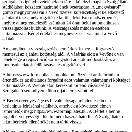
szolgáltatás igénybevételének esetére – kötelezi magát a Szolgáltató
stúdiójában közzétett házirendjének betartására. A „megvásárol”
gomb megnyomásával a Vevő fizetési kötelezettséget keletkeztető
ajánlatot tesz amely rögzítésre kerül a MotiBro rendszerben és,
melyre a megrendeléstől számított 24 órán belül automatikusan
visszaigazolást küldünk. A visszaigazolás minden esetben
tartalmazza a Bérlet értékét és megnevezését, valamint a Vevő
adatait.
Amennyiben a visszaigazolás nem érkezik meg, a fogyasztó
mentesül az ajánlati kötöttség alól. A vásárlás előtt a Vevőnek van
lehetősége a regisztrációkor megadott adatok módosítására, a
módosult adatok felülírásával és rögzítésével.
A https://www.formapilates.hu oldalon közzétett árak forintban
értendők és az általános forgalmi adót valamint valamennyi költséget
tartalmazzák. A Weboldalon keresztül történő vásárlásért a
Szolgáltató semmilyen külön díjat nem számít fel.
A Bérlet érvényessége és beválthatósága minden esetben a
bérlettípus leírásánál található, amelyek a következő címen
ismerhetők meg: https://www.formapilates.hu. A Bérlet a benne
foglalt érvényességi időn túl nem használható fel. A Szolgáltató a
lejárt bérletek ellenértékét nem téríti vissza.
Ahhoz, hogy Ön a weboldalunkon a Bérletekről minden szükséges