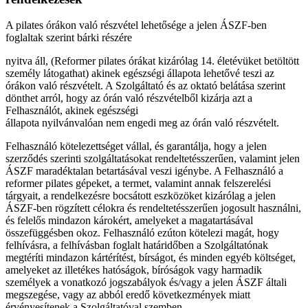
A pilates órákon való részvétel lehetősége a jelen ÁSZF-ben
foglaltak szerint bárki részére
nyitva áll, (Reformer pilates órákat kizárólag 14. életévüket betöltött
személy látogathat) akinek egészségi állapota lehetővé teszi az
órákon való részvételt. A Szolgáltató és az oktató belátása szerint
dönthet arról, hogy az órán való részvételből kizárja azt a
Felhasználót, akinek egészségi
állapota nyilvánvalóan nem engedi meg az órán való részvételt.
Felhasználó kötelezettséget vállal, és garantálja, hogy a jelen
szerződés szerinti szolgáltatásokat rendeltetésszerűen, valamint jelen
ÁSZF maradéktalan betartásával veszi igénybe. A Felhasználó a
reformer pilates gépeket, a termet, valamint annak felszerelési
tárgyait, a rendelkezésre bocsátott eszközöket kizárólag a jelen
ÁSZF-ben rögzített célokra és rendeltetésszerűen jogosult használni,
és felelős mindazon károkért, amelyeket a magatartásával
összefüggésben okoz. Felhasználó ezúton kötelezi magát, hogy
felhívásra, a felhívásban foglalt határidőben a Szolgáltatónak
megtéríti mindazon kártérítést, bírságot, és minden egyéb költséget,
amelyeket az illetékes hatóságok, bíróságok vagy harmadik
személyek a vonatkozó jogszabályok és/vagy a jelen ÁSZF általi
megszegése, vagy az abból eredő következmények miatt
érvényesítenek a Szolgáltatóval szemben.