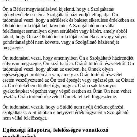
Ön a Bérlet megvásárlásával kijelenti, hogy a Szolgáltatás
igénybevétele esetén a Szolgáltató házirendjét elfogadja. Ön
tudomásul veszi, hogy a sérülések és baleset elkerülése érdekében az
Oktató instrukcióját kell követnie. A Szolgáltató nem vállal
felelősséget semmilyen olyan sérülésért vagy kárért, amely abból
fakad, hogy Ön az Oktató instrukcióját szándékosan vagy súlyos
gondatlanságból nem követte, vagy a Szolgáltató házirendjét
megszegte.
Ön tudomásul veszi, hogy amennyiben Ön a Szolgáltató házirendjét
súlyosan megszegte, Ön kizárható az Óráról történő részvételről. Ön
tudomásul veszi, hogy abban az esetben, ha Önnek olyan
egészségügyi problémája van, amely az Órán történő részvétel
esetén veszélyeztetné az Ön testi épségét vagy egészségét, az Oktató
az Ön érdekében dönthet úgy, hogy az Órán csak bizonyos
gyakorlatokat végezhet vagy végső esetben az Órán Ön nem vehet
részt/az Órán történő részvételt Önnek fel kell függesztenie.
Ön tudomásul veszik, hogy a Stúdió nem nyújt értékmegőrzési
szolgáltatást. A Stúdióban elhelyezett értéktárgyaiért a Szolgáltató
nem vállal felelősséget.
Egészségi állapotra, felelősségre vonatkozó
rendelkezések