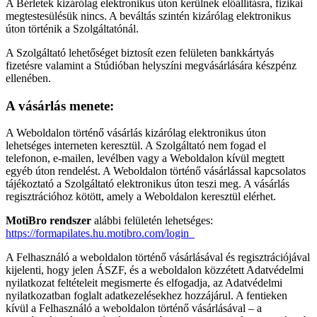
A Bérletek kizárólag elektronikus úton kerülnek előállításra, fizikai
megtestesülésük nincs. A beváltás szintén kizárólag elektronikus
úton történik a Szolgáltatónál.
A Szolgáltató lehetőséget biztosít ezen felületen bankkártyás
fizetésre valamint a Stúdióban helyszíni megvásárlására készpénz
ellenében.
A vásárlás menete:
A Weboldalon történő vásárlás kizárólag elektronikus úton
lehetséges interneten keresztül. A Szolgáltató nem fogad el
telefonon, e-mailen, levélben vagy a Weboldalon kívül megtett
egyéb úton rendelést. A Weboldalon történő vásárlással kapcsolatos
tájékoztató a Szolgáltató elektronikus úton teszi meg. A vásárlás
regisztrációhoz kötött, amely a Weboldalon keresztül elérhet.
MotiBro
rendszer
alábbi felületén lehetséges:
https://formapilates.hu.motibro.com/login
A Felhasználó a weboldalon történő vásárlásával és regisztrációjával
kijelenti, hogy jelen ÁSZF, és a weboldalon közzétett Adatvédelmi
nyilatkozat feltételeit megismerte és elfogadja, az Adatvédelmi
nyilatkozatban foglalt adatkezelésekhez hozzájárul. A fentieken
kívül a Felhasználó a weboldalon történő vásárlásával – a