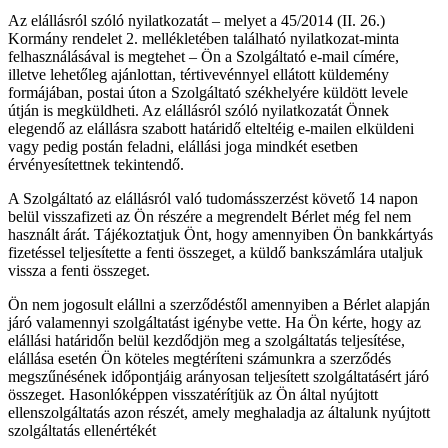
Az elállásról szóló nyilatkozatát – melyet a 45/2014 (II. 26.)
Kormány rendelet 2. mellékletében található nyilatkozat-minta
felhasználásával is megtehet – Ön a Szolgáltató e-mail címére,
illetve lehetőleg ajánlottan, tértivevénnyel ellátott küldemény
formájában, postai úton a Szolgáltató székhelyére küldött levele
útján is megküldheti. Az elállásról szóló nyilatkozatát Önnek
elegendő az elállásra szabott határidő elteltéig e-mailen elküldeni
vagy pedig postán feladni, elállási joga mindkét esetben
érvényesítettnek tekintendő.
A Szolgáltató az elállásról való tudomásszerzést követő 14 napon
belül visszafizeti az Ön részére a megrendelt Bérlet még fel nem
használt árát. Tájékoztatjuk Önt, hogy amennyiben Ön bankkártyás
fizetéssel teljesítette a fenti összeget, a küldő bankszámlára utaljuk
vissza a fenti összeget.
Ön nem jogosult elállni a szerződéstől amennyiben a Bérlet alapján
járó valamennyi szolgáltatást igénybe vette. Ha Ön kérte, hogy az
elállási határidőn belül kezdődjön meg a szolgáltatás teljesítése,
elállása esetén Ön köteles megtéríteni számunkra a szerződés
megszűnésének időpontjáig arányosan teljesített szolgáltatásért járó
összeget. Hasonlóképpen visszatérítjük az Ön által nyújtott
ellenszolgáltatás azon részét, amely meghaladja az általunk nyújtott
szolgáltatás ellenértékét