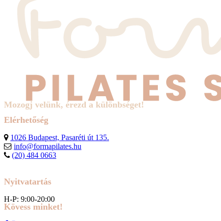
Mozogj velünk, érezd a különbséget!
Elérhetőség
1026 Budapest, Pasaréti út 135.
info@formapilates.hu
(20) 484 0663
Nyitvatartás
H-P: 9:00-20:00
Kövess minket!