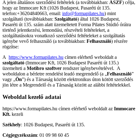
A jelen általános szerződési feltételek (a továbbiakban:
ÁSZF
) célja,
hogy az Immocare Kft (1026 Budapest, Pasaréti út 135.
telefon:+36204840663, email:
info@formapilates.hu
) mint
szolgáltató (továbbiakban:
Szolgáltató
) által 1026 Budapest,
Pasaréti út 135. szám alatt üzemeltetett Forma Pilates Stúdió óráira
történő jelentkezési, lemondási, részvételi feltételeket, a
szolgáltatásokra vonatkozó szerződési feltételeket a szolgáltatás
igénybe vevő felhasználó (a továbbiakban:
Felhasználó
) részére
rögzítse:
A
https://www.formapilates.hu
címen elérhető weboldalt a
szolgáltató
(Immocare Kft, 1026 Budapest Pasaréti út 135.)
üzemelteti a
Motibro szoftver
rendszer igénybevételével. A
weboldalon a bérletre rendelést leadó megrendelő (a „
Felhasználó
”
vagy „
Ön
”) és a Társaság között elektronikus úton kötött szerződés
jön létre a Megrendelő és a Társaság között az alábbi feltételekkel.
Weboldal kezelő adatai
https://www.formapilates.hu címen elérhető weboldalt az
Immocare
Kft.
kezeli
Székhely
: 1026 Budapest, Pasaréti út 135.
Cégjegyzékszám
: 01 09 98 60 45