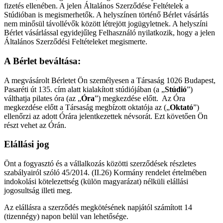
fizetés ellenében. A jelen Általános Szerződése Feltételek a
Stúdióban is megismerhetők. A helyszínen történő Bérlet vásárlás
nem minősül távollévők között létrejött jogügyletnek. A helyszíni
Bérlet vásárlással egyidejűleg Felhasználó nyilatkozik, hogy a jelen
Általános Szerződési Feltételeket megismerte.
A Bérlet beváltása:
A megvásárolt Bérletet Ön személyesen a Társaság 1026 Budapest,
Pasaréti út 135. cím alatt kialakított stúdiójában (a „
Stúdió
”)
válthatja pilates óra (az „
Óra
”) megkezdése előtt. Az Óra
megkezdése előtt a Társaság megbízott oktatója az („
Oktató
”)
ellenőrzi az adott Órára jelentkezettek névsorát. Ezt követően Ön
részt vehet az Órán.
Elállási jog
Önt a fogyasztó és a vállalkozás közötti szerződések részletes
szabályairól szóló 45/2014. (II.26) Kormány rendelet értelmében
indokolási kötelezettség (külön magyarázat) nélküli elállási
jogosultság illeti meg.
Az elállásra a szerződés megkötésének napjától számított 14
(tizennégy) napon belül van lehetősége.