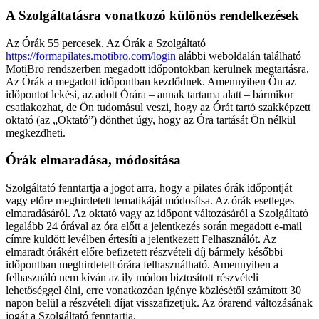
A Szolgáltatásra vonatkozó különös rendelkezések
Az Órák 55 percesek. Az Órák a Szolgáltató
https://formapilates.motibro.com/login
alábbi weboldalán található
MotiBro rendszerben megadott időpontokban kerülnek megtartásra.
Az Órák a megadott időpontban kezdődnek. Amennyiben Ön az
időpontot lekési, az adott Órára – annak tartama alatt – bármikor
csatlakozhat, de Ön tudomásul veszi, hogy az Órát tartó szakképzett
oktató (az „Oktató”) dönthet úgy, hogy az Óra tartását Ön nélkül
megkezdheti.
Órák elmaradása, módosítása
Szolgáltató fenntartja a jogot arra, hogy a pilates órák időpontját
vagy előre meghirdetett tematikáját módosítsa. Az órák esetleges
elmaradásáról. Az oktató vagy az időpont változásáról a Szolgáltató
legalább 24 órával az óra előtt a jelentkezés során megadott e-mail
címre küldött levélben értesíti a jelentkezett Felhasználót. Az
elmaradt órákért előre befizetett részvételi díj bármely későbbi
időpontban meghirdetett órára felhasználható. Amennyiben a
felhasználó nem kíván az ily módon biztosított részvételi
lehetőséggel élni, erre vonatkozóan igénye közlésétől számított 30
napon belül a részvételi díjat visszafizetjük. Az órarend változásának
jogát a Szolgáltató fenntartja.