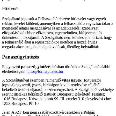
Hírlevél
Szolgáltató jogosult a Felhasználó részére hírlevelet vagy egyéb
reklám levelet küldeni, amennyiben a felhasználó a regisztrációkor a
megfelelő adatai megadásával és az adatkezelési szabályzat
elfogadásával ehhez előzetesen, egyértelműen, kifejezetten és
önkéntesen hozzájárult. A Szolgáltató nem köteles ellenőrizni, hogy
a felhasználó által a regisztrációkor illetőleg a hozzájárulás
megadásakor megadott adatok valósak, illetőleg helytállóak.
Panaszügyintézés
Fogyasztói
panaszügyintézés
írásban történik a Szolgáltató alábbi
elérhetőségein:
info@formapilates.hu
A Szolgáltatóval szemben felmerülő
vitás ügyek
(fogyasztói
jogvita) egyszerű, gyors, bíróságon kívüli rendezése céljából
békéltető testület eljárását kezdeményezheti. A Szolgáltató székhelye
szerint illetékes békéltető testület: Budapesti Békéltető Testület;
1016 Budapest, Krisztina körút 99. III. emelet 310.; levelezési cím:
1253 Budapest, Pf.:10.
Jelen ÁSZF-ben nem szabályozott kérdésekben a Polgári